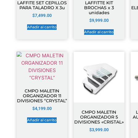
LAFFITE SET CEPILLOS
LAFFITTE KIT
PARA TALADRO X 3u
BROCHAS x 3
EL
unidades
$
7,499.00
$
9,999.00
Añadir al carrito
Añadir al carrito
CMPO MALETIN
ORGANIZADOR 11
DIVISIONES “CRYSTAL”
$
4,199.00
CMPO MALETIN
ORGANIZADOR 5
A
Añadir al carrito
DIVISIONES «CRISTAL»
$
3,999.00