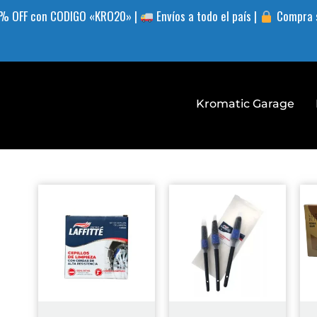
% OFF con CODIGO «KRO20» |
Envíos a todo el país |
Compra 
Kromatic Garage