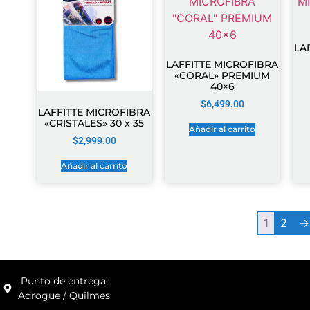
LA
LAFFITTE MICROFIBRA
«CORAL» PREMIUM
40×6
$
6,499.00
LAFFITTE MICROFIBRA
«CRISTALES» 30 x 35
Añadir al carrito
$
2,999.00
Añadir al carrito
1
2
→
Punto de entrega:
Adrogue / Quilmes